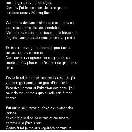
pas de gosse avant 35 piges.
Des fois j'ai le sentiment de faire que du
surplace depuis 20 chapitres.
Oui je fais des sons mélancoliques, dans un
cadre bucolique, ça me scandalise.
Mes réponses sont laconiques, et te laissent à
l'agonie sous pression comme une tympanite.
J'suis pas nostalgique (bah si), pourtant je
pense toujours à mon ex.
Des souvenirs tragiques (et magiques), un
bracelet, des photos et c'est tout ce qu'il nous
reste.
J'évite le reflet de mes sentiments restants, j'ai
vite le regret comme un gout d'inachevé.
J'esquive l'amour et l'affection des gens, j'ai
peur de mourir mais que tu sois pas à mon
chevet.
J'ai qu'un seul remord, t'avoir vu verser des
larmes,
t'avoir fais lâcher les armes et me rendre
compte que j'avais tort.
Grâce à toi je me suis regénéré comme un