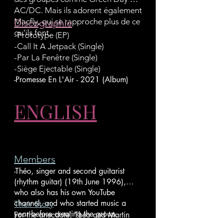
AC/DC. Mais ils adorent également
Macfly, qui se rapproche plus de ce
Discographie
qu'ils font.
-Prototype (EP)
-Call It A Jetpack (Single)
-Par La Fenêtre (Single)
-Siège Ejectable (Single)
-Promesse En L'Air - 2021 (Album)
ENGLISH
Members
-Théo, singer and second guitarist
(rhythm guitar) (19th June 1996),
who also has his own YouTube
channel, and who started music a
Their Story
year before creating the group.
For the anecdote, Théo and Martin