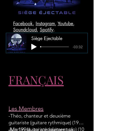
Facebook
,
Instagram
,
Youtube
,
Soundcloud
,
Spotify
.
Siège Ejectable
-03:32
FRANÇAIS
Les Membres
-Théo, chanteur et deuxième
guitariste (guitare rythmique) (19
Juin 1996), qui a également sa
-Martin, guitariste (guitare solo) (10